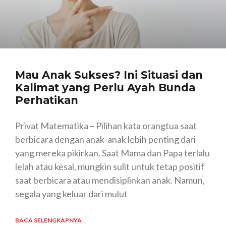
Mau Anak Sukses? Ini Situasi dan
Kalimat yang Perlu Ayah Bunda
Perhatikan
Privat Matematika – Pilihan kata orangtua saat
berbicara dengan anak-anak lebih penting dari
yang mereka pikirkan. Saat Mama dan Papa terlalu
lelah atau kesal, mungkin sulit untuk tetap positif
saat berbicara atau mendisiplinkan anak. Namun,
segala yang keluar dari mulut
BACA SELENGKAPNYA