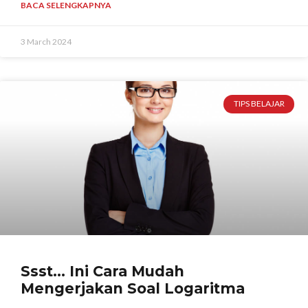
BACA SELENGKAPNYA
3 March 2024
TIPS BELAJAR
Ssst… Ini Cara Mudah
Mengerjakan Soal Logaritma