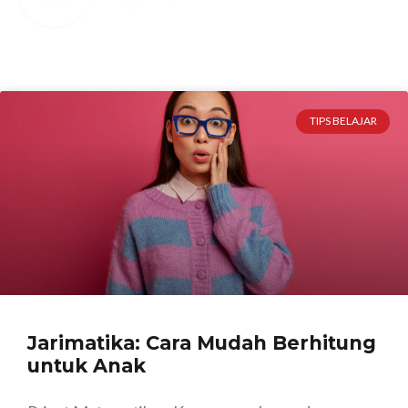
TIPS BELAJAR
Jarimatika: Cara Mudah Berhitung
untuk Anak