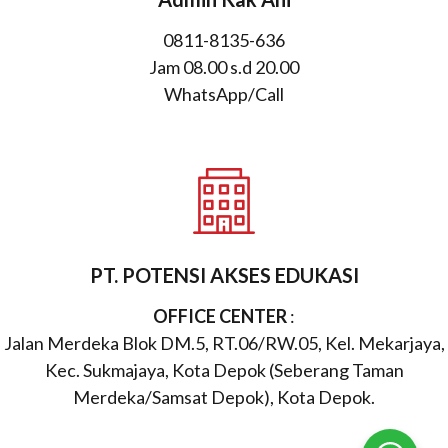
0811-8135-636
Jam 08.00 s.d 20.00
WhatsApp/Call
PT. POTENSI AKSES EDUKASI
OFFICE CENTER
:
Jalan Merdeka Blok DM.5, RT.06/RW.05, Kel. Mekarjaya,
Kec. Sukmajaya, Kota Depok (Seberang Taman
Merdeka/Samsat Depok), Kota Depok.